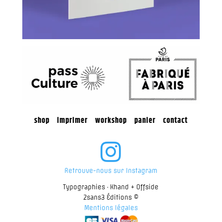
shop
...
imprimer
...
workshop
...
panier
...
contact

Retrouve-nous sur Instagram
Typographies · Khand + Offside
2sans3 Éditions ©
Mentions légales