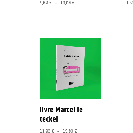
Plage
5,00
€
–
10,00
€
1,
de
prix :
5,00 €
à
10,00 €
livre Marcel le
teckel
Plage
11,00
€
–
15,00
€